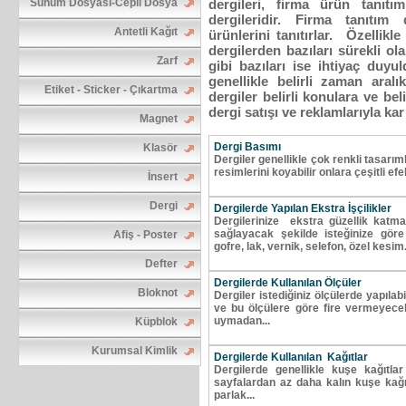
Sunum Dosyası-Cepli Dosya
dergileri, firma ürün tanıtım
dergileridir. Firma tanıtım 
Antetli Kağıt
ürünlerini tanıtırlar. Özellikl
dergilerden bazıları sürekli ola
Zarf
gibi bazıları ise ihtiyaç duyul
genellikle belirli zaman aralı
Etiket - Sticker - Çıkartma
dergiler belirli konulara ve be
dergi satışı ve reklamlarıyla kar
Magnet
Dergi Basımı
Klasör
Dergiler genellikle çok renkli tasarım
resimlerini koyabilir onlara çeşitli efe
İnsert
Dergi
Dergilerde Yapılan Ekstra İşçilikler
Dergilerinize ekstra güzellik katma
sağlayacak şekilde isteğinize göre ç
Afiş - Poster
gofre, lak, vernik, selefon, özel kesim.
Defter
Dergilerde Kullanılan Ölçüler
Bloknot
Dergiler istediğiniz ölçülerde yapılabi
ve bu ölçülere göre fire vermeyecek 
uymadan...
Küpblok
Kurumsal Kimlik
Dergilerde Kullanılan Kağıtlar
Dergilerde genellikle kuşe kağıtlar
sayfalardan az daha kalın kuşe kağıt
parlak...